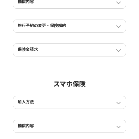
交通事情で宿泊施設に行けなかった場合のキャンセル料
か？ ※夫婦や友人との旅行の場合
補償内容
は、補償されますか？
補償対象となる場合とならない場合の具体的な例を教え
どのような旅行が保険の対象となりますか？
てください
どんなイベントの中止でも補償されますか？
1つの旅行で予約が複数ある場合の申込方法について教
旅行予約者本人だけでなく、同行者に生じたキャンセル
旅行予約の変更・保険解約
えてください。
事由も補償の対象になりますか？
解約はいつまで可能ですか？
複数の旅行予約の内、未確定の予約がある場合の申込み
宿泊日の直前に風邪を引き熱が下がりません。通院はし
旅行に行くのをやめたので保険を解約したいのですが、
方法について教えてください
ていないのですが、キャンセルした場合、補償されます
保険料は払い戻しされますか？
保険金請求
か。
保険金請求の流れを教えてください。
プランや保険金額を変更することはできますか？
感染症（新型コロナウイルス、インフルエンザ、ノロ・
「キャンセル理由が確認できる書類」とは具体的にどの
ロタ・アデノウイルス）を理由としたキャンセルについ
同行者が変更になる場合はどうしたらよいですか？
ような書類ですか？
て、シンプルプランとワイドプランの補償の違いを教え
スマホ保険
てください。
旅行開始日または旅行終了日が変更になる場合はどうし
キャンセル理由が「通院」や「入院」の場合、保険金請
たらよいですか？
求に必要な書類は何ですか？
インフルエンザなどの感染症で通院・入院した場合のシ
ンプルプランとワイドプランの補償の違いはあります
加入方法
か？
スマホを購入した後、保険に加入できる期間について詳
しく知りたい
加入時に必要なスマホの写真はどのように撮ればよいで
補償内容
すか？
スマホを修理せずに買い替えた場合には、補償の対象に
なりますか？