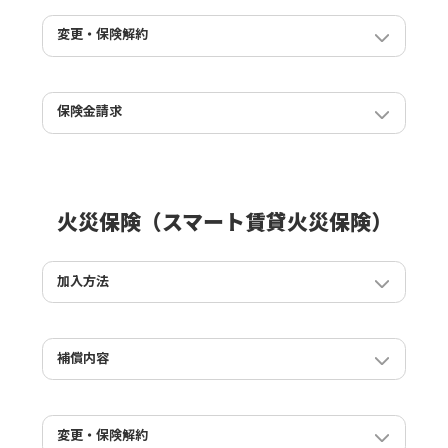
IMEI（端末識別番号）とは何ですか？どのようにしたら
確認できますか？
スマートフォンを盗難や紛失した際の補償内容を教えて
変更・保険解約
ください。
契約を途中で解約をすることは出来ますか？
バッテリーの交換費用は対象になりますか？
スマートフォンを機種変更しました。契約はどうなりま
すか？
保険金請求
スマホ保険の事故の報告、保険金請求の流れを教えてく
スタンダードプランに加入していますが、ライトプラン
ださい。
やプロプランに途中で変更することはできますか？
火災保険（スマート賃貸火災保険）
加入方法
加入するための条件はありますか？
数か月単位での契約はできますか？
補償内容
契約者が会社（法人）の社宅に住む場合も加入すること
くらしのサポートサービスについて教えてください
ができますか？
借家人賠償責任特約と修理費用特約の違いはなんです
か？
変更・保険解約