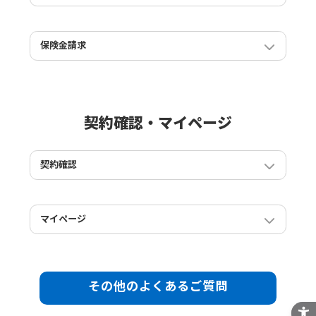
契約を途中で解約をすることは出来ますか？
家財の破損・汚損は補償の対象ですか？
解約すると保険料は戻ってきますか？
保険金請求
引越ししたのですが、対象物件の住所変更手続き方法を
自動でセットされる損保ジャパンの保険の証券番号を知
教えてください。
りたい
契約確認・マイページ
契約確認
加入した保険契約の確認方法を教えてください。
保険証券は発行されますか？
マイページ
マイページへのログイン手順が知りたい
マイページのご登録情報と異なります。ご登録情報を変
更する場合はマイページにてお手続きください。という
その他のよくあるご質問
エラーがでました
メールアドレスを変更したので2段階認証のメールを受