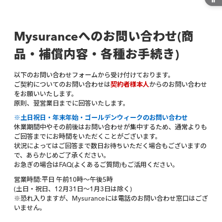
信できず、 マイページにログインできなくなりました。
マイページにログインしたいのですが、パスワードがわ
Mysuranceへのお問い合わせ(商
かりません。
品・補償内容・各種お手続き)
以下のお問い合わせフォームから受け付けております。
ご契約についてのお問い合わせは
契約者様本人
からのお問い合わせ
をお願いいたします。
原則、翌営業日までに回答いたします。
※土日祝日・年末年始・ゴールデンウィークのお問い合わせ
休業期間中やその前後はお問い合わせが集中するため、通常よりも
ご回答までにお時間をいただくことがございます。
状況によってはご回答まで数日お待ちいただく場合もございますの
で、あらかじめご了承ください。
お急ぎの場合はFAQ(よくあるご質問)もご活用ください。
営業時間:平日 午前10時〜午後5時
(土日・祝日、12月31日〜1月3日は除く)
※恐れ入りますが、Mysuranceには電話のお問い合わせ窓口はござ
いません。