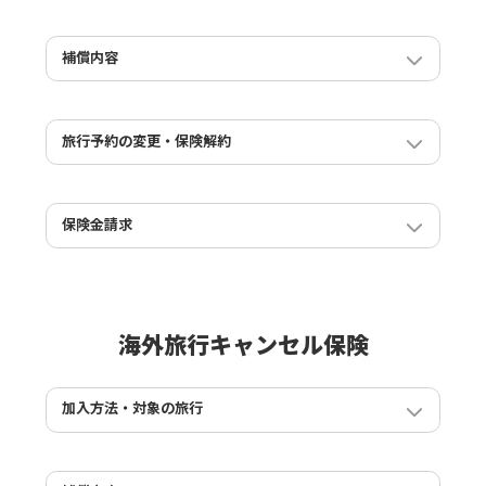
誰を契約者（保険申込者）として加入すればよいです
か？※家族（複数世帯）や友人との旅行の場合
補償内容
補償対象となる場合とならない場合の具体的な例を教え
両親や子供のために旅行を予約しました。自分は旅行に
てください
参加しませんが、自分が契約者として保険に加入するこ
とはできますか？
同行者の１名が旅行に参加できなくなりその１名のみが
旅行予約の変更・保険解約
キャンセルした場合、旅行参加者全員がキャンセルした
ホテルや航空券、ツアーなどの旅行予約を取り直した場
どのような旅行が保険の対象となりますか？
場合の補償はそれぞれどうなりますか？
合、保険は継続できますか？
レンタカーやパークチケット、アクティビティなどのオ
「通院」を理由にキャンセルした場合の補償を詳しく教
宿泊予約を一度キャンセルして、新たに別の宿泊先で予
保険金請求
プションも補償対象ですか？
えてください
約を取り直した場合には保険はどうなりますか？
保険金請求の流れを教えてください。
１つの旅行で予約が複数ある場合の申込方法について教
風邪で通院したところ、自宅療養するよう指示されまし
旅行の予約を解約して、予約日時や人数等を変更し、別
Travelキャンセル保険の保険金の請求に必要な書類は何
えてください。
た。このため予約をキャンセルしますが、補償されます
の予約をしなおした場合は、補償はどうなりますか？
ですか
か
海外旅行キャンセル保険
１つの旅行で予約が複数あるのでまとめて加入します。
同行者が変更になる場合はどうしたらよいですか？
保険金の請求は、いつまでに行えば大丈夫ですか？
一部の予約は、予約した日から15日以上経過しています
妊娠、出産などで通院、入院することになったので宿泊
が加入できますか？
をキャンセルした場合も補償されますか？
旅行に行くのをやめたので保険を解約したいのですが、
加入方法・対象の旅行
保険料は払い戻しされますか？
「旅行開始日が同一の旅行情報を補償対象とする保険契
台風を原因としたキャンセルは補償の対象となります
加入できる期間を教えてください。
約があるため、ご加入いただけません」というエラーが
か？
でました。どうしたらよいでしょうか？
誰を契約者（保険申込者）として加入すればよいです